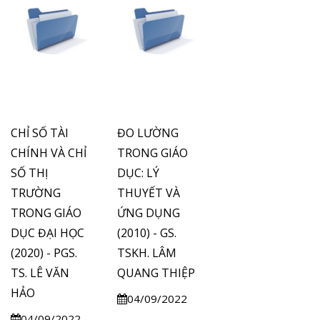
CHỈ SỐ TÀI
ĐO LƯỜNG
CHÍNH VÀ CHỈ
TRONG GIÁO
SỐ THỊ
DỤC: LÝ
TRƯỜNG
THUYẾT VÀ
TRONG GIÁO
ỨNG DỤNG
DỤC ĐẠI HỌC
(2010) - GS.
(2020) - PGS.
TSKH. LÂM
TS. LÊ VĂN
QUANG THIỆP
HẢO
04/09/2022
04/09/2022