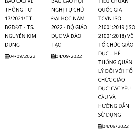
BÁO CÁO VỀ
BÁO CÁO HỘI
TIÊU CHUẨN
THÔNG TƯ
NGHỊ TỰ CHỦ
QUỐC GIA
17/2021/TT-
ĐẠI HỌC NĂM
TCVN ISO
BGDĐT - TS.
2022 - BỘ GIÁO
21001:2019 (ISO
NGUYỄN KIM
DỤC VÀ ĐÀO
21001:2018) VỀ
DUNG
TẠO
TỔ CHỨC GIÁO
DỤC – HỆ
04/09/2022
04/09/2022
THỐNG QUẢN
LÝ ĐỐI VỚI TỔ
CHỨC GIÁO
DỤC: CÁC YÊU
CẦU VÀ
HƯỚNG DẪN
SỬ DỤNG
04/09/2022