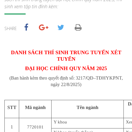
sinh xem tập tin đính kèm:
SHARE
DANH SÁCH THÍ SINH
TRUNG TUYỂN XÉT
TUYỂN
ĐẠI HỌC CHÍNH QUY NĂM 202
5
(Ban hành kèm theo quyết định số:
3217
/QĐ–TĐHYKPNT,
ngày
22
/
8
/202
5
)
D
STT
Mã ng
ành
Tên ngành
Y khoa
Xe
1
7720101