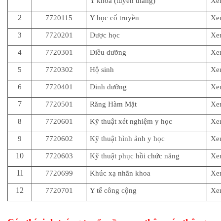
Y khoa (tuyển thẳng)
Xe
2
7720115
Y học cổ truyền
Xe
3
7720201
Dược học
Xe
4
7720301
Điều dưỡng
Xe
5
7720302
Hộ sinh
Xe
6
7720401
Dinh dưỡng
Xe
7
7720501
Răng Hàm Mặt
Xe
8
7720601
Kỹ thuật xét nghiệm y học
Xe
9
7720602
Kỹ thuật hình ảnh y học
Xe
10
7720603
Kỹ thuật phục hồi chức năng
Xe
11
7720699
Khúc xạ nhãn khoa
Xe
12
7720701
Y tế công cộng
Xe