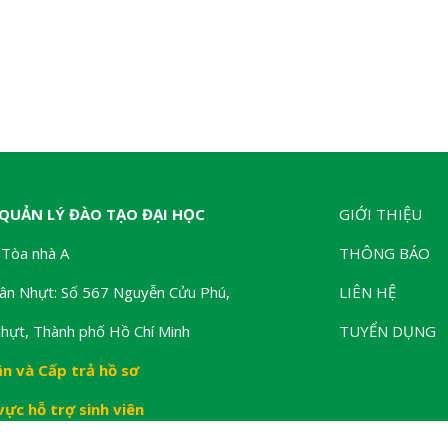
QUẢN LÝ ĐÀO TẠO ĐẠI HỌC
GIỚI THIỆU
 Tòa nhà A
THÔNG BÁO
ân Nhựt: Số 567 Nguyễn Cửu Phú,
LIÊN HỆ
hựt, Thành phố Hồ Chí Minh
TUYỂN DỤNG
ận và Cấp trả hồ sơ
vực hỗ trợ sinh viên